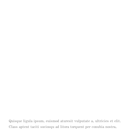
Proin Sodales Quam Nec Sollicit
Quisque ligula ipsum, euismod aturesit vulputate a, ultricies et elit.
Class aptent taciti sociosqu ad litora torquent per conubia nostra,