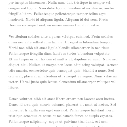
per inceptos himenaeos. Nulla nunc dui, tristique in semper vel,
congue sed ligula. Nam dolor ligula, faucibus id sodales in, auctor
fringilla libero. Pellentesque pellentesque tempor tellus eget
hendrerit. Morbi id aliquam ligula. Aliquam id dui sem. Proin
rhoncus consequat nisl, eu ornare mauris tincidunt vitae.
Vestibulum sodales ante a purus volutpat euismod. Proin sodales
quam nec ante sollicitudin lacinia. Ut egestas bibendum tempor.
Morbi non nibh sit amet ligula blandit ullamcorper in nec risus.
Pellentesque fringilla diam faucibus tortor bibendum vulputate.
Etiam turpis urna, rhoncus et mattis ut, dapibus eu nunc. Nunc sed
aliquet nisi. Nullam ut magna non lacus adipiscing volutpat. Aenean
odio mauris, consectetur quis consequat quis, blandit a nunc. Sed
orci erat, placerat ac interdum ut, suscipit eu augue. Nunc vitae mi
tortor. Ut vel justo quis lectus elementum ullamcorper volutpat vel
libero.
Donec volutpat nibh sit amet libero ornare non laoreet arcu luctus.
Donec id arcu quis mauris euismod placerat sit amet ut metus. Sed
imperdiet fringilla sem eget euismod. Pellentesque habitant morbi
tristique senectus et netus et malesuada fames ac turpis egestas.
Pellentesque adipiscing, neque ut pulvinar tincidunt, est sem