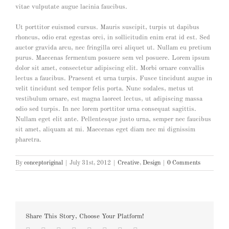
vitae vulputate augue lacinia faucibus.
Ut porttitor euismod cursus. Mauris suscipit, turpis ut dapibus
rhoncus, odio erat egestas orci, in sollicitudin enim erat id est. Sed
auctor gravida arcu, nec fringilla orci aliquet ut. Nullam eu pretium
purus. Maecenas fermentum posuere sem vel posuere. Lorem ipsum
dolor sit amet, consectetur adipiscing elit. Morbi ornare convallis
lectus a faucibus. Praesent et urna turpis. Fusce tincidunt augue in
velit tincidunt sed tempor felis porta. Nunc sodales, metus ut
vestibulum ornare, est magna laoreet lectus, ut adipiscing massa
odio sed turpis. In nec lorem porttitor urna consequat sagittis.
Nullam eget elit ante. Pellentesque justo urna, semper nec faucibus
sit amet, aliquam at mi. Maecenas eget diam nec mi dignissim
pharetra.
By
conceptoriginal
|
July 31st, 2012
|
Creative
,
Design
|
0 Comments
Share This Story, Choose Your Platform!