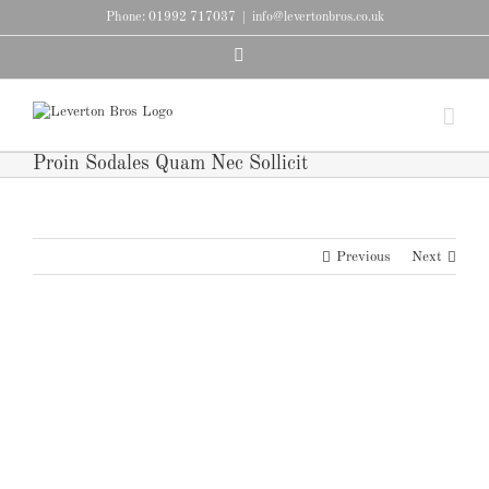
Skip
Phone: 01992 717037
|
info@levertonbros.co.uk
to
Facebook
content
Proin Sodales Quam Nec Sollicit
Previous
Next
View
Larger
Image