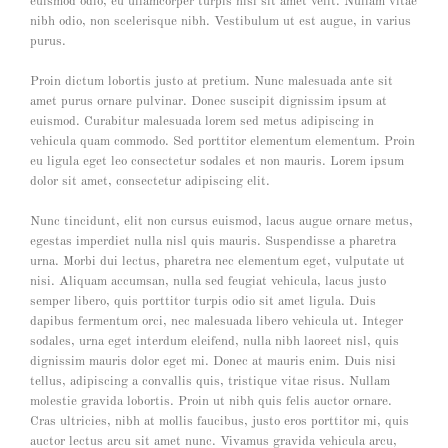
euismod odio, eu ullamcorper turpis nisl sit amet velit. Nullam vitae
nibh odio, non scelerisque nibh. Vestibulum ut est augue, in varius
purus.
Proin dictum lobortis justo at pretium. Nunc malesuada ante sit
amet purus ornare pulvinar. Donec suscipit dignissim ipsum at
euismod. Curabitur malesuada lorem sed metus adipiscing in
vehicula quam commodo. Sed porttitor elementum elementum. Proin
eu ligula eget leo consectetur sodales et non mauris. Lorem ipsum
dolor sit amet, consectetur adipiscing elit.
Nunc tincidunt, elit non cursus euismod, lacus augue ornare metus,
egestas imperdiet nulla nisl quis mauris. Suspendisse a pharetra
urna. Morbi dui lectus, pharetra nec elementum eget, vulputate ut
nisi. Aliquam accumsan, nulla sed feugiat vehicula, lacus justo
semper libero, quis porttitor turpis odio sit amet ligula. Duis
dapibus fermentum orci, nec malesuada libero vehicula ut. Integer
sodales, urna eget interdum eleifend, nulla nibh laoreet nisl, quis
dignissim mauris dolor eget mi. Donec at mauris enim. Duis nisi
tellus, adipiscing a convallis quis, tristique vitae risus. Nullam
molestie gravida lobortis. Proin ut nibh quis felis auctor ornare.
Cras ultricies, nibh at mollis faucibus, justo eros porttitor mi, quis
auctor lectus arcu sit amet nunc. Vivamus gravida vehicula arcu,