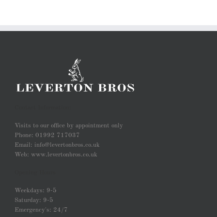
Contact Information:
Visits to our office by appointment only
Phone: 01992 717037
Email: info@levertonbros.co.uk
Web: www.levertonbros.co.uk
Opening Hours
Weekdays: 9-5
Saturday: 9-5
Emergency's: 24/7