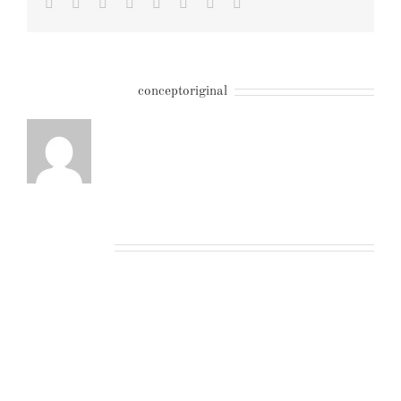
Facebook
Twitter
LinkedIn
Reddit
Tumblr
Pinterest
Vk
Email
About the Author:
conceptoriginal
Related Posts